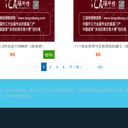
11.2作业及行情解析（陈老师）
11.1资金管理与交易系统的建立（
¥0
¥0
密码
<
上一页
1
2
3
4
下一页
>
GO
约（OTC场外交易）是杠杆产品，存在较高的风险，可能会导致亏损您的投资本金，
考，不构成投资建议。