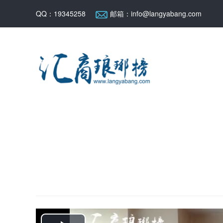
QQ：19345258
邮箱：info@langyabang.com