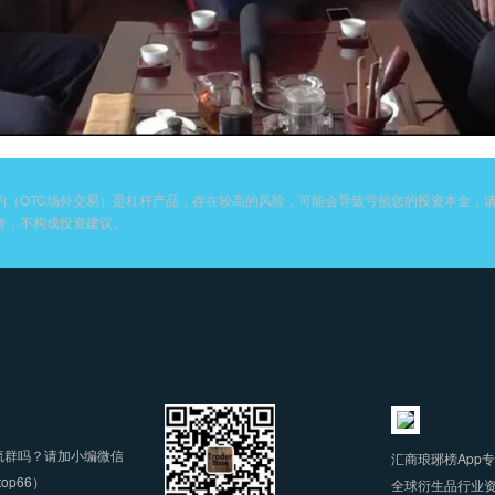
约（OTC场外交易）是杠杆产品，存在较高的风险，可能会导致亏损您的投资本金，
考，不构成投资建议。
流群吗？请加小编微信
汇商琅琊榜App
xtop66）
全球衍生品行业