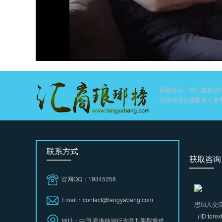
风险提示：外汇差价合
息等内容仅供投资人参
联系方式
获取咨询
官网QQ：19345258
Email：contact@langyabang.com
想加入交
（ID:fore
地址：中国.香港特别行政區九龍觀塘成