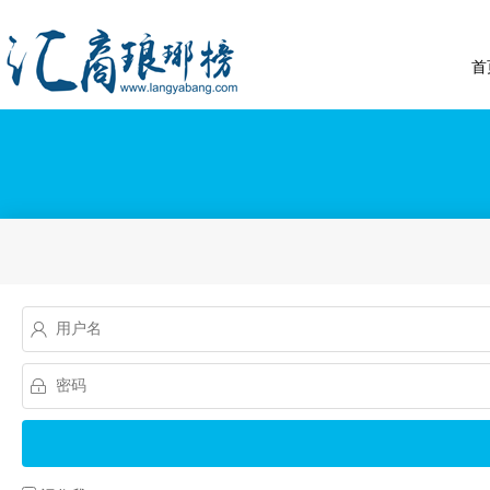
首

