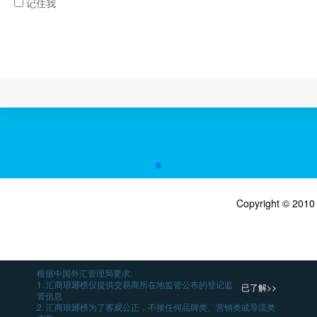
记住我
Copyright © 201
根据中国外汇管理局要求:
1. 汇商琅琊榜仅提供交易商所在地监管公布的登记监
已了解>>
管信息
2. 汇商琅琊榜为了客观公正，不接任何品牌类、营销类或导流类