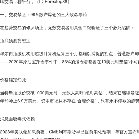
聊交易，聊平台，（ID:Forextop88）
一、交易禁区：99%散户爆仓的三大致命毒药
在趋势交易的修罗场上，无数交易者用真金白银验证了三个必死陷阱：
顶底预测妄想症
华尔街顶级机构用超级计算机运算三个月都难以捕捉的拐点，普通散户却
——2020年原油宝穿仓事件中，83%的爆仓者都曾在10美元时坚信"不可
价格锚定幻觉
当特斯拉股价突破1000美元时，无数人高呼"绝对高估"，结果它继续暴涨至
年却冲上6.9万美元。资本市场从不存在"合理价格"，只有永不停歇的趋
消息面吸毒式依赖
2023年美联储加息前夜，CME利率期货早已提前消化预期，等官方宣