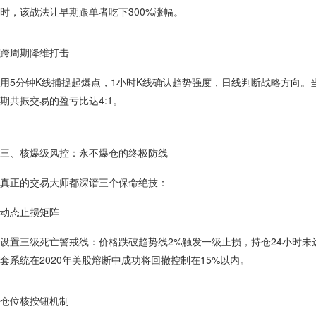
时，该战法让早期跟单者吃下300%涨幅。
跨周期降维打击
用5分钟K线捕捉起爆点，1小时K线确认趋势强度，日线判断战略方向。
期共振交易的盈亏比达4:1。
三、核爆级风控：永不爆仓的终极防线
真正的交易大师都深谙三个保命绝技：
动态止损矩阵
设置三级死亡警戒线：价格跌破趋势线2%触发一级止损，持仓24小时未达
套系统在2020年美股熔断中成功将回撤控制在15%以内。
仓位核按钮机制